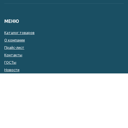
МЕНЮ
Каталог товаров
О компании
Прайс-лист
Контакты
ГОСТы
Новости
КОНТАКТЫ
8 (846) 333-14-04
8 (846) 333-14-05
8 (927) 215-51-80
zakaz@kulin.ru