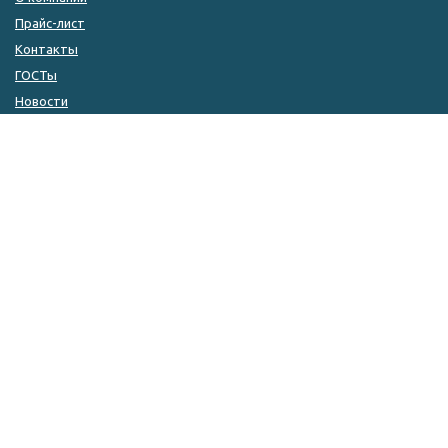
Прайс-лист
Контакты
ГОСТы
Новости
КОНТАКТЫ
8 (846) 333-14-04
8 (846) 333-14-05
8 (927) 215-51-80
zakaz@kulin.ru
г. Самара, ул. ​Фрунзе, 110а