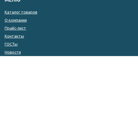
Каталог товаров
О компании
Прайс-лист
Контакты
ГОСТы
Новости
КОНТАКТЫ
8 (846) 333-14-04
8 (846) 333-14-05
8 (927) 215-51-80
zakaz@kulin.ru
г. Самара, ул. ​Фрунзе, 110а