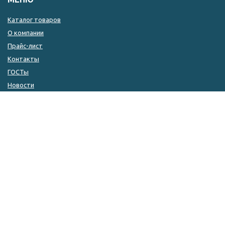
Каталог товаров
О компании
Прайс-лист
Контакты
ГОСТы
Новости
КОНТАКТЫ
8 (846) 333-14-04
8 (846) 333-14-05
8 (927) 215-51-80
zakaz@kulin.ru
г. Самара, ул. ​Фрунзе, 110а