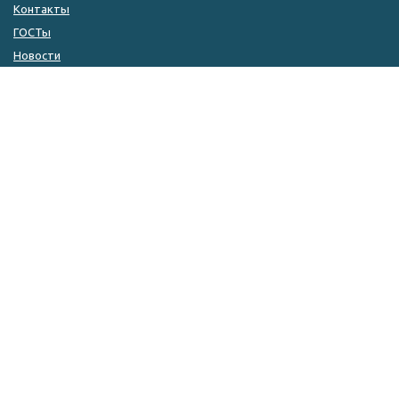
Контакты
ГОСТы
Новости
КОНТАКТЫ
8 (846) 333-14-04
8 (846) 333-14-05
8 (927) 215-51-80
zakaz@kulin.ru
г. Самара, ул. ​Фрунзе, 110а
Разработка сайта
© 2010 – 2026 г. Культурная инициатива