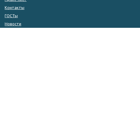
Контакты
ГОСТы
Новости
КОНТАКТЫ
8 (846) 333-14-04
8 (846) 333-14-05
8 (927) 215-51-80
zakaz@kulin.ru
г. Самара, ул. ​Фрунзе, 110а
Разработка сайта