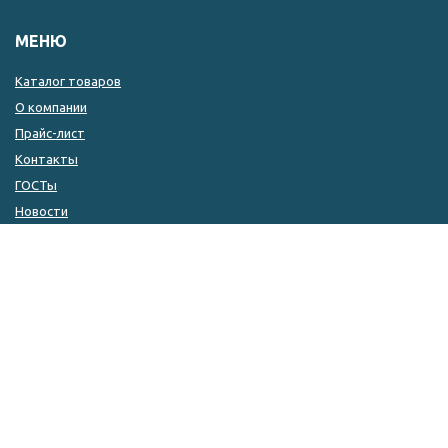
МЕНЮ
Каталог товаров
О компании
Прайс-лист
Контакты
ГОСТы
Новости
КОНТАКТЫ
8 (846) 333-14-04
8 (846) 333-14-05
8 (927) 215-51-80
zakaz@kulin.ru
г. Самара, ул. ​Фрунзе, 110а