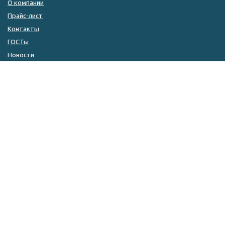
О компании
Прайс-лист
Контакты
ГОСТы
Новости
КОНТАКТЫ
8 (846) 333-14-04
8 (846) 333-14-05
8 (927) 215-51-80
zakaz@kulin.ru
г. Самара, ул. ​Фрунзе, 110а