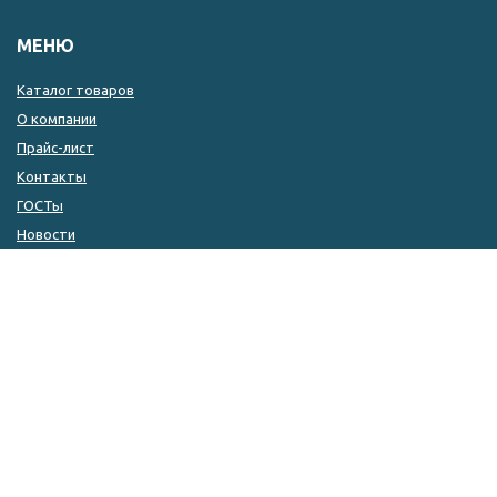
МЕНЮ
Каталог товаров
О компании
Прайс-лист
Контакты
ГОСТы
Новости
КОНТАКТЫ
8 (846) 333-14-04
8 (846) 333-14-05
8 (927) 215-51-80
zakaz@kulin.ru
г. Самара, ул. ​Фрунзе, 110а