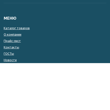
МЕНЮ
Каталог товаров
О компании
Прайс-лист
Контакты
ГОСТы
Новости
КОНТАКТЫ
8 (846) 333-14-04
8 (846) 333-14-05
8 (927) 215-51-80
zakaz@kulin.ru